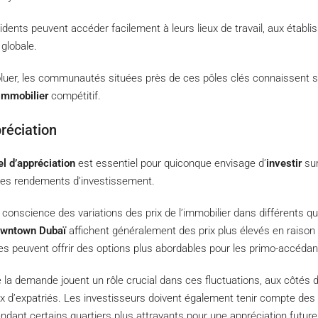
ents peuvent accéder facilement à leurs lieux de travail, aux établ
 globale.
voluer, les communautés situées près de ces pôles clés connaissent
immobilier
compétitif.
préciation
el d’appréciation
est essentiel pour quiconque envisage d’
investir
sur
 les rendements d’investissement.
onscience des variations des prix de l’immobilier dans différents qu
wntown Dubaï
affichent généralement des prix plus élevés en rais
les peuvent offrir des options plus abordables pour les primo-accédan
e la demande jouent un rôle crucial dans ces fluctuations, aux côtés 
flux d’expatriés. Les investisseurs doivent également tenir compte de
endant certains quartiers plus attrayants pour une appréciation future