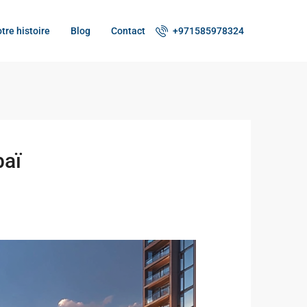
tre histoire
Blog
Contact
+971585978324
baï