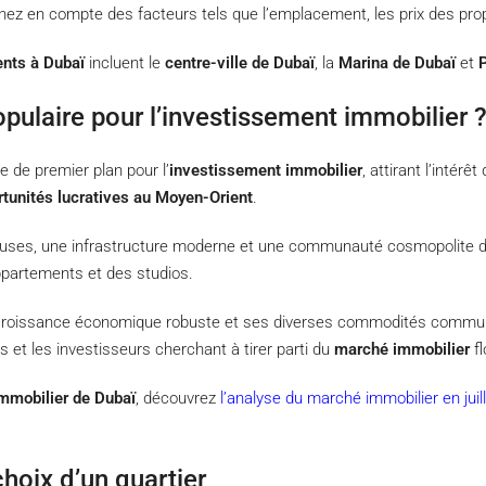
enez en compte des facteurs tels que l’emplacement, les prix des pro
ents à Dubaï
incluent le
centre-ville de Dubaï
, la
Marina de Dubaï
et
pulaire pour l’investissement immobilier 
 de premier plan pour l’
investissement immobilier
, attirant l’intér
rtunités lucratives au Moyen-Orient
.
euses, une infrastructure moderne et une communauté cosmopolite dy
appartements et des studios.
 croissance économique robuste et ses diverses commodités communau
s et les investisseurs cherchant à tirer parti du
marché immobilier
fl
mmobilier de Dubaï
, découvrez
l’analyse du marché immobilier en juil
choix d’un quartier