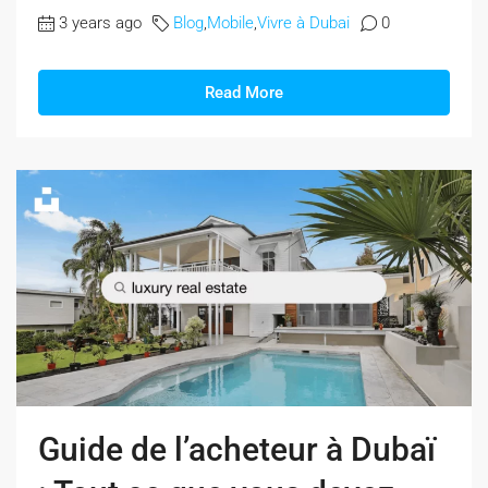
3 years ago
Blog
,
Mobile
,
Vivre à Dubai
0
Read More
Guide de l’acheteur à Dubaï